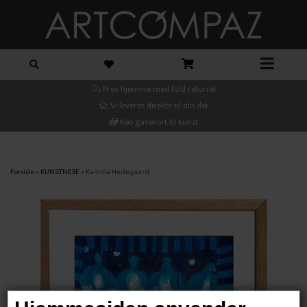
Prøv hjemme med fuld returret
Vi leverer direkte til din dør
Køb gavekort til kunst
Forside
»
KUNSTNERE
»
Kamilla Hedegaard