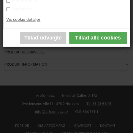
Funktionelle
"Blue Birds"
Statistiske
Vis cookie detaljer
80x60 cm.
Akvarel
Indrammet
PRODUKTBESKRIVELSE
PRODUKTINFORMATION
ArtCompaz
En del af Galleri Art'M
Ove Jensens Allé 31 - 8700 Horsens
Tlf.: 33 23 66 16
info@artcompaz.dk
CVR: 36055111
|
|
|
|
FORSIDE
OM ARTCOMPAZ
GAVEKORT
KONTAKT