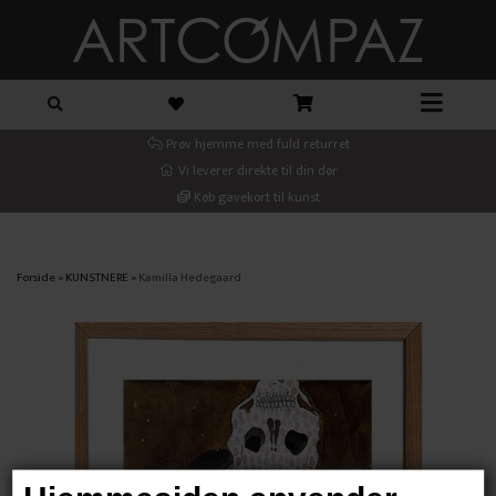
Prøv hjemme med fuld returret
Vi leverer direkte til din dør
Køb gavekort til kunst
Forside
»
KUNSTNERE
»
Kamilla Hedegaard