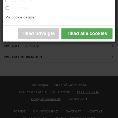
Funktionelle
"Light Bulb"
Statistiske
Vis cookie detaljer
40x30 cm.
Akvarel
Indrammet
PRODUKTBESKRIVELSE
PRODUKTINFORMATION
ArtCompaz
En del af Galleri Art'M
Ove Jensens Allé 31 - 8700 Horsens
Tlf.: 33 23 66 16
info@artcompaz.dk
CVR: 36055111
|
|
|
|
FORSIDE
OM ARTCOMPAZ
GAVEKORT
KONTAKT