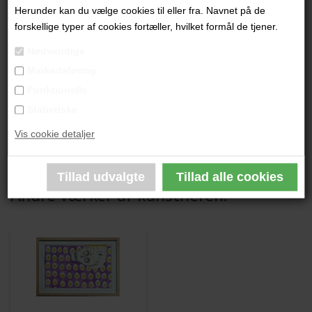
"Connected"
Herunder kan du vælge cookies til eller fra. Navnet på de
forskellige typer af cookies fortæller, hvilket formål de tjener.
40x30 cm.
Nødvendige
Akvarel
Markedsføring
Indrammet
Funktionelle
Statistiske
PRODUKTBESKRIVELSE
Vis cookie detaljer
PRODUKTINFORMATION
Andre værker af kunstneren: