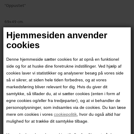
"Oppustet"
69x49 cm.
Akvarel
Hjemmesiden anvender
Indrammet i sort glasramme
cookies
PRODUKTBESKRIVELSE
Denne hjemmeside sætter cookies for at opnå en funktionel
PRODUKTINFORMATION
side og for at huske dine foretrukne indstillinger. Ved hjælp af
cookies laver vi statistikker og analyserer besøg på vores side
så vi sikrer, at siden hele tiden forbedres, og at vores
Andre værker af kunstneren:
markedsføring bliver relevant for dig. Hvis du giver dit
samtykke, så tillader du, at vi sætter cookies (enten i form af
egne cookies og/eller fra tredjeparter), og at vi behandler de
personoplysninger, som indsamles via de cookies. Du kan læse
mere om cookies i vores
cookiepolitik
, hvor du også altid har
mulighed for at trække dit samtykke tilbage.