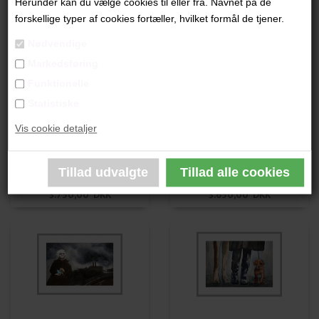
Herunder kan du vælge cookies til eller fra. Navnet på de
Karen Rønne
Karen Rønne
forskellige typer af cookies fortæller, hvilket formål de tjener.
3.750,00 DKK
3.650,00 DKK
Nødvendige
Markedsføring
Funktionelle
Statistiske
Vis cookie detaljer
Karen Rønne
Karen Rønne
3.750,00 DKK
3.650,00 DKK