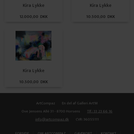
Kira Lykke
Kira Lykke
12.000,00 DKK
10.500,00 DKK
Kira Lykke
10.500,00 DKK
ArtCompaz
En del af Galleri Art'M
Ove Jensens Allé 31 - 8700 Horsens
Tlf.: 33 23 66 16
info@artcompaz.dk
CVR: 36055111
|
|
|
|
FORSIDE
OM ARTCOMPAZ
GAVEKORT
KONTAKT