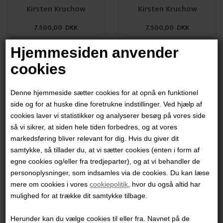
Kirsten Kruchow
Kirsten Kruchow
7.500,00 DKK
7.500,00 DKK
Hjemmesiden anvender
cookies
Denne hjemmeside sætter cookies for at opnå en funktionel
side og for at huske dine foretrukne indstillinger. Ved hjælp af
Kirsten Kruchow
Kirsten Kruchow
cookies laver vi statistikker og analyserer besøg på vores side
så vi sikrer, at siden hele tiden forbedres, og at vores
9.500,00 DKK
13.000,00 DKK
markedsføring bliver relevant for dig. Hvis du giver dit
samtykke, så tillader du, at vi sætter cookies (enten i form af
egne cookies og/eller fra tredjeparter), og at vi behandler de
personoplysninger, som indsamles via de cookies. Du kan læse
mere om cookies i vores
cookiepolitik
, hvor du også altid har
mulighed for at trække dit samtykke tilbage.
Herunder kan du vælge cookies til eller fra. Navnet på de