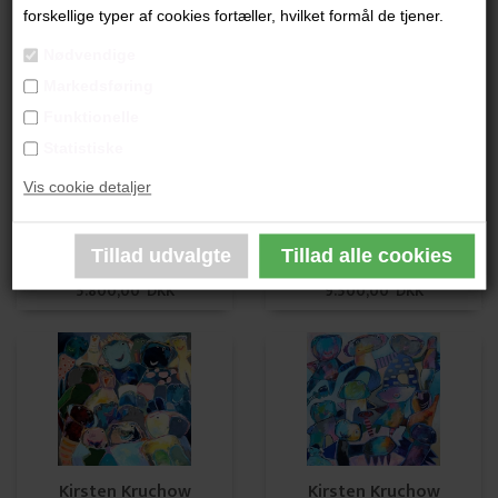
Kirsten Kruchow
Kirsten Kruchow
forskellige typer af cookies fortæller, hvilket formål de tjener.
9.500,00 DKK
13.500,00 DKK
Nødvendige
Markedsføring
Funktionelle
Statistiske
Vis cookie detaljer
Kirsten Kruchow SOLGT
Kirsten Kruchow SOLGT
5.800,00 DKK
9.500,00 DKK
Kirsten Kruchow
Kirsten Kruchow