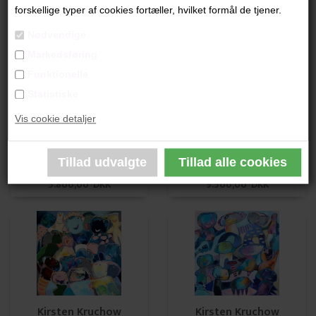
Kirsten Kruchow
Kirsten Kruchow
forskellige typer af cookies fortæller, hvilket formål de tjener.
9.500,00 DKK
13.500,00 DKK
Nødvendige
Markedsføring
Funktionelle
Statistiske
Vis cookie detaljer
Kirsten Kruchow SOLGT
Kirsten Kruchow SOLGT
5.800,00 DKK
9.500,00 DKK
Kirsten Kruchow
Kirsten Kruchow