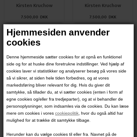
Kirsten Kruchow
Kirsten Kruchow
7.500,00 DKK
7.500,00 DKK
Hjemmesiden anvender
cookies
Denne hjemmeside sætter cookies for at opnå en funktionel
side og for at huske dine foretrukne indstillinger. Ved hjælp af
Kirsten Kruchow
Kirsten Kruchow
cookies laver vi statistikker og analyserer besøg på vores side
så vi sikrer, at siden hele tiden forbedres, og at vores
9.500,00 DKK
13.000,00 DKK
markedsføring bliver relevant for dig. Hvis du giver dit
samtykke, så tillader du, at vi sætter cookies (enten i form af
egne cookies og/eller fra tredjeparter), og at vi behandler de
personoplysninger, som indsamles via de cookies. Du kan læse
mere om cookies i vores
cookiepolitik
, hvor du også altid har
mulighed for at trække dit samtykke tilbage.
Herunder kan du vælge cookies til eller fra. Navnet på de