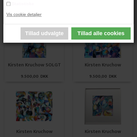
Statistiske
5.800,00 DKK
9.500,00 DKK
Vis cookie detaljer
Kirsten Kruchow SOLGT
Kirsten Kruchow
9.500,00 DKK
9.500,00 DKK
Kirsten Kruchow
Kirsten Kruchow