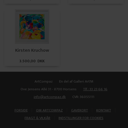
Kirsten Kruchow
3.500,00 DKK
ArtCompaz
En del af Galleri Art'M
Ove Jensens Allé 31 - 8700 Horsens
Tlf.: 33 23 66 16
info@artcompaz.dk
CVR: 36055111
|
|
|
|
FORSIDE
OM ARTCOMPAZ
GAVEKORT
KONTAKT
|
FRAGT & VILKÅR
INDSTILLINGER FOR COOKIES