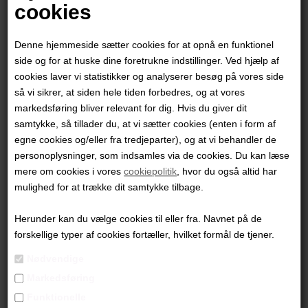
Kirsten Kruchow
Kirsten Kruchow
cookies
9.500,00 DKK
6.800,00 DKK
Denne hjemmeside sætter cookies for at opnå en funktionel
side og for at huske dine foretrukne indstillinger. Ved hjælp af
cookies laver vi statistikker og analyserer besøg på vores side
så vi sikrer, at siden hele tiden forbedres, og at vores
markedsføring bliver relevant for dig. Hvis du giver dit
samtykke, så tillader du, at vi sætter cookies (enten i form af
egne cookies og/eller fra tredjeparter), og at vi behandler de
Kirsten Kruchow
Kirsten Kruchow
personoplysninger, som indsamles via de cookies. Du kan læse
mere om cookies i vores
cookiepolitik
, hvor du også altid har
7.500,00 DKK
13.500,00 DKK
mulighed for at trække dit samtykke tilbage.
Herunder kan du vælge cookies til eller fra. Navnet på de
forskellige typer af cookies fortæller, hvilket formål de tjener.
Nødvendige
Markedsføring
Funktionelle
Kirsten Kruchow SOLGT
Kirsten Kruchow