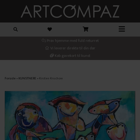
Prøv hjemme med fuld returret
Vi leverer direkte til din dør
Køb gavekort til kunst
Forside
»
KUNSTNERE
»
Kirsten Kruchow