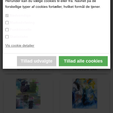
Herunder kan du vælge cookies til eller fra. Navnet på de
Lisa Marie Frost
Lisa Marie Frost
forskellige typer af cookies fortæller, hvilket formål de tjener.
7.500,00 DKK
6.500,00 DKK
Nødvendige
Markedsføring
Funktionelle
Statistiske
Vis cookie detaljer
Lisa Marie Frost
Lisa Marie Frost
12.500,00 DKK
14.500,00 DKK