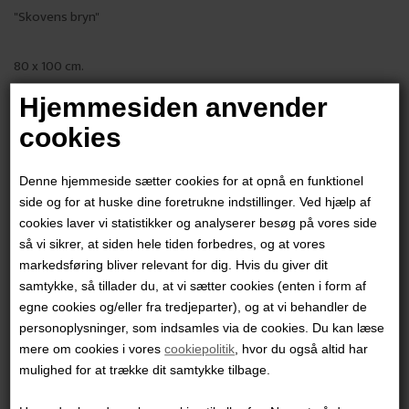
"Skovens bryn"
80 x 100 cm.
Akryl på Lærred
Hjemmesiden anvender
Ikke indrammet
cookies
PRODUKTBESKRIVELSE
Denne hjemmeside sætter cookies for at opnå en funktionel
PRODUKTINFORMATION
side og for at huske dine foretrukne indstillinger. Ved hjælp af
cookies laver vi statistikker og analyserer besøg på vores side
så vi sikrer, at siden hele tiden forbedres, og at vores
Andre værker af kunstneren:
markedsføring bliver relevant for dig. Hvis du giver dit
samtykke, så tillader du, at vi sætter cookies (enten i form af
egne cookies og/eller fra tredjeparter), og at vi behandler de
personoplysninger, som indsamles via de cookies. Du kan læse
mere om cookies i vores
cookiepolitik
, hvor du også altid har
mulighed for at trække dit samtykke tilbage.