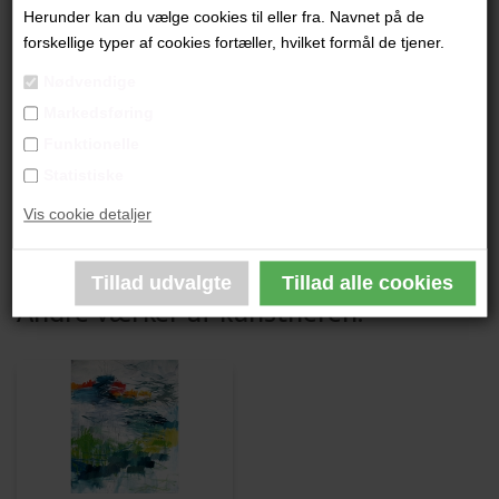
"Uden Titel"
Herunder kan du vælge cookies til eller fra. Navnet på de
forskellige typer af cookies fortæller, hvilket formål de tjener.
70 x 50 cm.
Nødvendige
Giclée Tryk, oplag 25
Markedsføring
Lys træramme
Funktionelle
Statistiske
PRODUKTBESKRIVELSE
Vis cookie detaljer
PRODUKTINFORMATION
Andre værker af kunstneren: