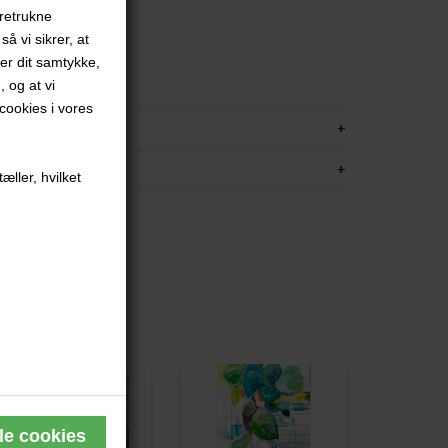
oretrukne
.
å vi sikrer, at
rred
ver dit samtykke,
met
, og at vi
ookies i vores
KRIVELSE
FORMATION
æller, hvilket