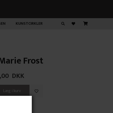
SEN
KUNSTCIRKLER
 Marie Frost
,00
DKK
aradis"