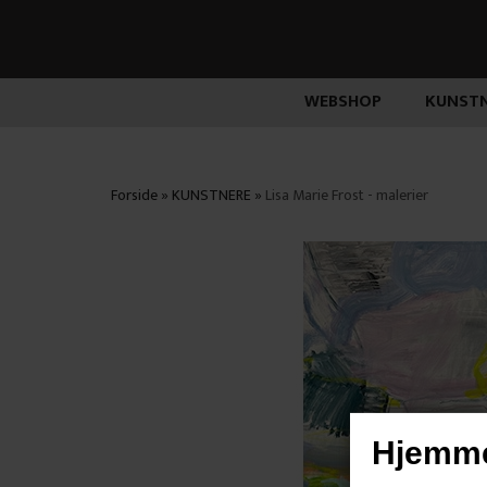
WEBSHOP
KUNSTN
Forside
»
KUNSTNERE
»
Lisa Marie Frost - malerier
Hjemme