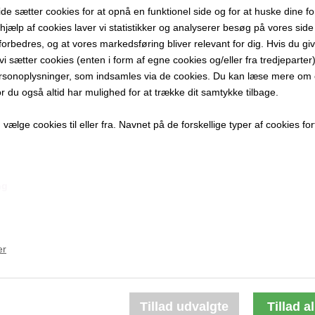
 sætter cookies for at opnå en funktionel side og for at huske dine f
150 x 120 cm
d hjælp af cookies laver vi statistikker og analyserer besøg på vores side s
Akryl på Læ
forbedres, og at vores markedsføring bliver relevant for dig. Hvis du gi
Ikke indram
t vi sætter cookies (enten i form af egne cookies og/eller fra tredjeparter)
rsonoplysninger, som indsamles via de cookies. Du kan læse mere om c
PRODUKTBES
or du også altid har mulighed for at trække dit samtykke tilbage.
PRODUKTIN
ælge cookies til eller fra. Navnet på de forskellige typer af cookies fort
ng
Andre værker af kunstneren:
er