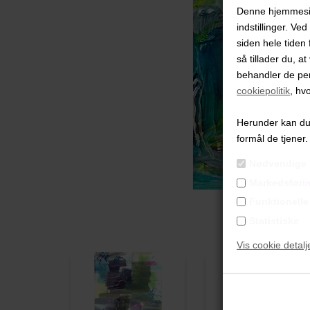
Denne hjemmeside
indstillinger. Ve
siden hele tiden 
så tillader du, a
behandler de pe
cookiepolitik
, hv
Herunder kan du v
formål de tjener.
Nødvendige
Markedsføri
Funktionelle
Statistiske
Vis cookie detalj