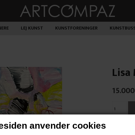
ERE
LEJ KUNST
KUNSTFORENINGER
KUNSTBUS
Lisa
15.000
siden anvender cookies
"Storm fra p