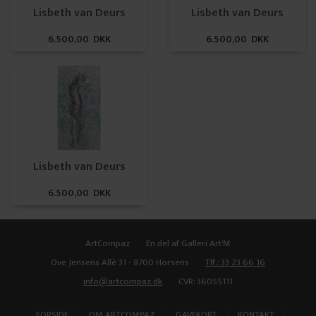
Lisbeth van Deurs
Lisbeth van Deurs
6.500,00 DKK
6.500,00 DKK
Lisbeth van Deurs
6.500,00 DKK
ArtCompaz
En del af Galleri Art'M
Ove Jensens Allé 31 - 8700 Horsens
Tlf.: 33 23 66 16
info@artcompaz.dk
CVR: 36055111
|
|
|
|
FORSIDE
OM ARTCOMPAZ
GAVEKORT
KONTAKT