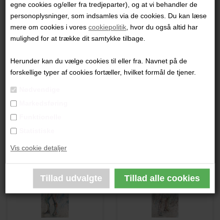
egne cookies og/eller fra tredjeparter), og at vi behandler de
"Dancing Matilde"
personoplysninger, som indsamles via de cookies. Du kan læse
mere om cookies i vores
cookiepolitik
, hvor du også altid har
50 x 100 cm.
mulighed for at trække dit samtykke tilbage.
Mixed media på lærred
Ikke indrammet
Herunder kan du vælge cookies til eller fra. Navnet på de
forskellige typer af cookies fortæller, hvilket formål de tjener.
PRODUKTBESKRIVELSE
Nødvendige
Markedsføring
PRODUKTINFORMATION
Funktionelle
Statistiske
Andre værker af kunstneren:
Vis cookie detaljer