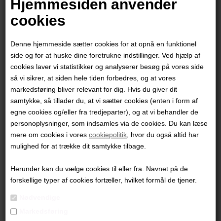
Hjemmesiden anvender
"Guatemala Images"
cookies
100x180 cm.
Denne hjemmeside sætter cookies for at opnå en funktionel
Akryl på lærred - tredelt maleri
side og for at huske dine foretrukne indstillinger. Ved hjælp af
Ikke indrammet
cookies laver vi statistikker og analyserer besøg på vores side
så vi sikrer, at siden hele tiden forbedres, og at vores
PRODUKTBESKRIVELSE
markedsføring bliver relevant for dig. Hvis du giver dit
samtykke, så tillader du, at vi sætter cookies (enten i form af
PRODUKTINFORMATION
egne cookies og/eller fra tredjeparter), og at vi behandler de
personoplysninger, som indsamles via de cookies. Du kan læse
Andre værker af kunstneren:
mere om cookies i vores
cookiepolitik
, hvor du også altid har
mulighed for at trække dit samtykke tilbage.
Herunder kan du vælge cookies til eller fra. Navnet på de
forskellige typer af cookies fortæller, hvilket formål de tjener.
Nødvendige
Markedsføring