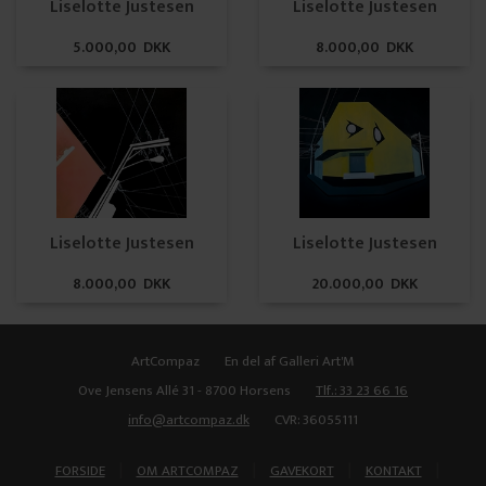
Liselotte Justesen
Liselotte Justesen
5.000,00 DKK
8.000,00 DKK
Liselotte Justesen
Liselotte Justesen
8.000,00 DKK
20.000,00 DKK
ArtCompaz
En del af Galleri Art'M
Ove Jensens Allé 31 - 8700 Horsens
Tlf.: 33 23 66 16
info@artcompaz.dk
CVR: 36055111
|
|
|
|
FORSIDE
OM ARTCOMPAZ
GAVEKORT
KONTAKT