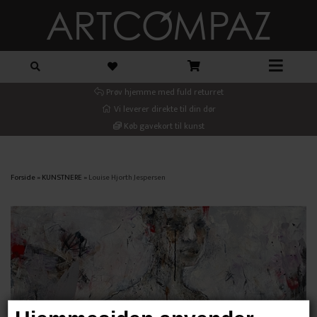
Prøv hjemme med fuld returret
Vi leverer direkte til din dør
Køb gavekort til kunst
Forside
»
KUNSTNERE
»
Louise Hjorth Jespersen