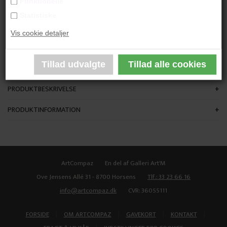
Funktionelle
"Straitjacket"
Statistiske
Vis cookie detaljer
80x80 cm.
Mixed Media på Lærred
Ikke indrammet
PRODUKTBESKRIVELSE
PRODUKTINFORMATION
ArtCompaz
En del af Galleri Art'M
Ove Jensens Allé 31 - 8700 Horsens
Tlf.: 33 23 66 16
info@artcompaz.dk
CVR: 36055111
|
|
|
|
FORSIDE
OM ARTCOMPAZ
GAVEKORT
KONTAKT