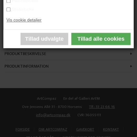
Funktionelle
"Hovedsagen"
Statistiske
Vis cookie detaljer
120x90 cm.
Mixed Media på Lærred
Ikke indrammet
PRODUKTBESKRIVELSE
PRODUKTINFORMATION
ArtCompaz
En del af Galleri Art'M
Ove Jensens Allé 31 - 8700 Horsens
Tlf.: 33 23 66 16
info@artcompaz.dk
CVR: 36055111
|
|
|
|
FORSIDE
OM ARTCOMPAZ
GAVEKORT
KONTAKT