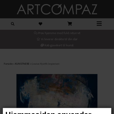
Prøv hjemme med fuld returret
Vi leverer direkte til din dør
Køb gavekort til kunst
Forside
»
KUNSTNERE
»
Louise Hjorth Jespersen