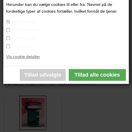
"Memory of Summer"
Herunder kan du vælge cookies til eller fra. Navnet på de
forskellige typer af cookies fortæller, hvilket formål de tjener.
50 x 40 cm.
Nødvendige
Olie på lærred
Markedsføring
Ikke indrammet
Funktionelle
Statistiske
PRODUKTBESKRIVELSE
Vis cookie detaljer
PRODUKTINFORMATION
Andre værker af kunstneren: