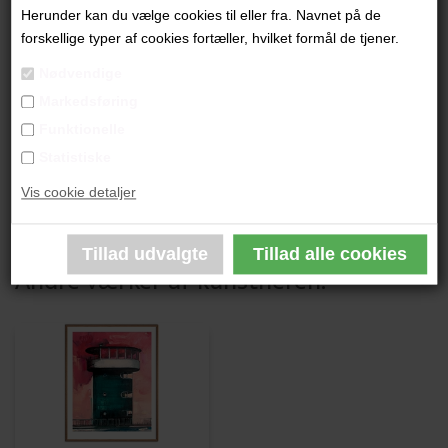
"Kulturtårnet" (stor)
Herunder kan du vælge cookies til eller fra. Navnet på de
forskellige typer af cookies fortæller, hvilket formål de tjener.
80 x 60 cm.
Nødvendige
Grafik Giclee i begrænset oplag
Markedsføring
Indrammet i lys træramme
Funktionelle
Statistiske
PRODUKTBESKRIVELSE
Vis cookie detaljer
PRODUKTINFORMATION
Andre værker af kunstneren: