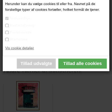
"Storskrald" (stor)
Herunder kan du vælge cookies til eller fra. Navnet på de
forskellige typer af cookies fortæller, hvilket formål de tjener.
80 x 60 cm.
Nødvendige
Grafik Giclee i begrænset oplag
Markedsføring
Indrammet i lys træramme
Funktionelle
Statistiske
PRODUKTBESKRIVELSE
Vis cookie detaljer
PRODUKTINFORMATION
Andre værker af kunstneren: