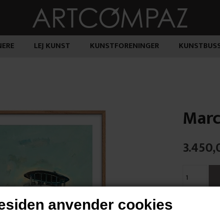
ERE
LEJ KUNST
KUNSTFORENINGER
KUNSTBUS
Marc
3.450,
siden anvender cookies
"Vejen til H