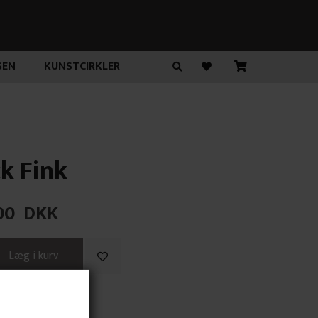
SEN
KUNSTCIRKLER
k Fink
00
DKK
ans Knip" (stor)