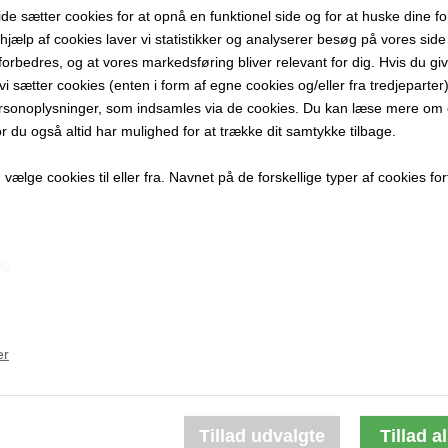
 sætter cookies for at opnå en funktionel side og for at huske dine f
80 x 60 cm.
d hjælp af cookies laver vi statistikker og analyserer besøg på vores side s
Grafik Gicl
forbedres, og at vores markedsføring bliver relevant for dig. Hvis du gi
Indrammet i
t vi sætter cookies (enten i form af egne cookies og/eller fra tredjeparter)
rsonoplysninger, som indsamles via de cookies. Du kan læse mere om c
PRODUKTBES
or du også altid har mulighed for at trække dit samtykke tilbage.
PRODUKTIN
ælge cookies til eller fra. Navnet på de forskellige typer af cookies fort
ng
Andre værker af kunstneren:
er