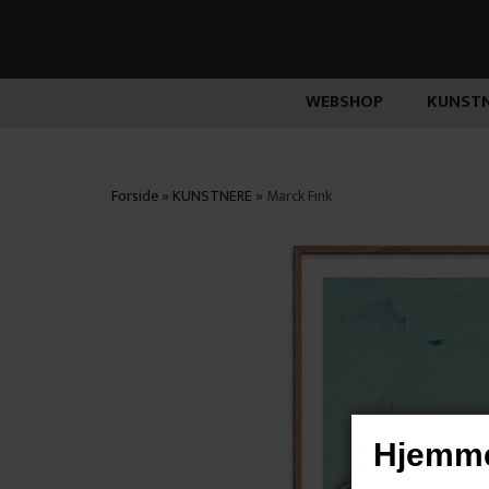
WEBSHOP
KUNSTN
Forside
»
KUNSTNERE
»
Marck Fink
Hjemme