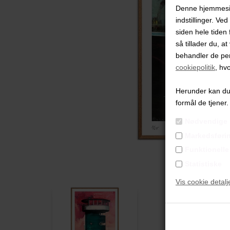
Denne hjemmeside
indstillinger. Ve
siden hele tiden 
så tillader du, a
behandler de pe
cookiepolitik
, hv
Herunder kan du v
formål de tjener.
Nødvendige
Markedsføri
Funktionelle
Statistiske
Vis cookie detalj