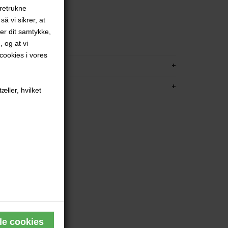
oretrukne
å vi sikrer, at
ee i begrænset oplag
ver dit samtykke,
 lys træramme
, og at vi
ookies i vores
KRIVELSE
FORMATION
æller, hvilket