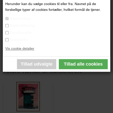
"Amalienborg" (Stor)
Herunder kan du vælge cookies til eller fra. Navnet på de
forskellige typer af cookies fortæller, hvilket formål de tjener.
80 x 60 cm.
Nødvendige
Grafik Giclee i begrænset oplag
Markedsføring
Indrammet i lys træramme
Funktionelle
Statistiske
PRODUKTBESKRIVELSE
Vis cookie detaljer
PRODUKTINFORMATION
Andre værker af kunstneren: