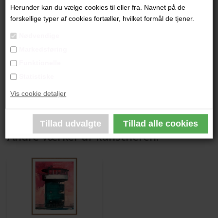
"Byggepladsen" (Stor)
Herunder kan du vælge cookies til eller fra. Navnet på de
forskellige typer af cookies fortæller, hvilket formål de tjener.
80 x 60 cm.
Nødvendige
Grafik Giclee i begrænset oplag
Markedsføring
Indrammet i lys træramme
Funktionelle
Statistiske
PRODUKTBESKRIVELSE
Vis cookie detaljer
PRODUKTINFORMATION
Andre værker af kunstneren: