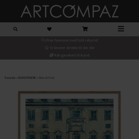
Prøv hjemme med fuld returret
Vi leverer direkte til din dør
Køb gavekort til kunst
Forside
»
KUNSTNERE
»
Marck Fink