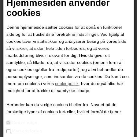
Hjemmesiden anvender
"Balance"
cookies
100 x 90 cm.
Denne hjemmeside sætter cookies for at opnå en funktionel
Akryl på lærred
side og for at huske dine foretrukne indstillinger. Ved hjælp af
Ikke indrammet
cookies laver vi statistikker og analyserer besøg på vores side
så vi sikrer, at siden hele tiden forbedres, og at vores
PRODUKTBESKRIVELSE
markedsføring bliver relevant for dig. Hvis du giver dit
samtykke, så tillader du, at vi sætter cookies (enten i form af
PRODUKTINFORMATION
egne cookies og/eller fra tredjeparter), og at vi behandler de
personoplysninger, som indsamles via de cookies. Du kan læse
Andre værker af kunstneren:
mere om cookies i vores
cookiepolitik
, hvor du også altid har
mulighed for at trække dit samtykke tilbage.
Herunder kan du vælge cookies til eller fra. Navnet på de
forskellige typer af cookies fortæller, hvilket formål de tjener.
Nødvendige
Markedsføring