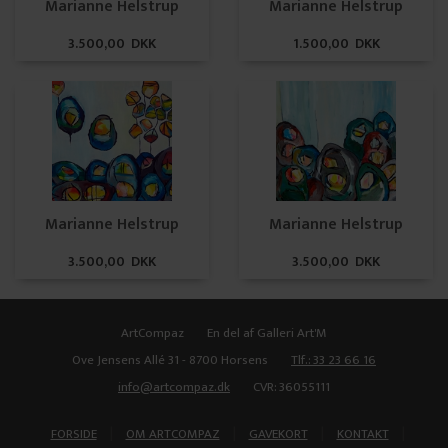
Marianne Helstrup
Marianne Helstrup
3.500,00 DKK
1.500,00 DKK
Marianne Helstrup
Marianne Helstrup
3.500,00 DKK
3.500,00 DKK
ArtCompaz
En del af Galleri Art'M
Ove Jensens Allé 31 - 8700 Horsens
Tlf.: 33 23 66 16
info@artcompaz.dk
CVR: 36055111
|
|
|
|
FORSIDE
OM ARTCOMPAZ
GAVEKORT
KONTAKT