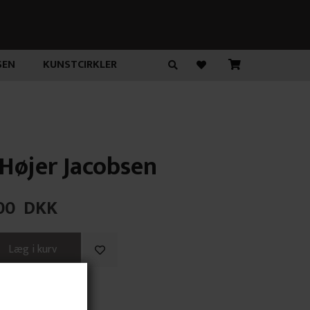
SEN
KUNSTCIRKLER
Højer Jacobsen
00
DKK
r Walk Alone"