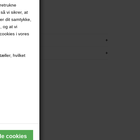
oretrukne
å vi sikrer, at
tur
ver dit samtykke,
, og at vi
ookies i vores
KRIVELSE
FORMATION
æller, hvilket