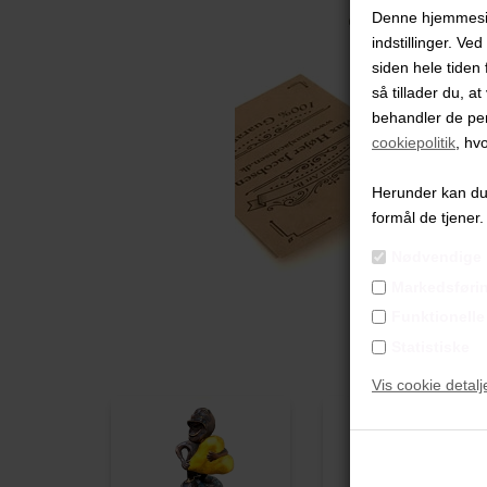
Denne hjemmeside
indstillinger. Ve
siden hele tiden 
så tillader du, a
behandler de pe
cookiepolitik
, hv
Herunder kan du v
formål de tjener.
Nødvendige
Markedsføri
Funktionelle
Statistiske
Vis cookie detalj