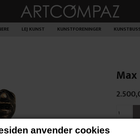
ERE
LEJ KUNST
KUNSTFORENINGER
KUNSTBUS
Max 
2.500,
siden anvender cookies
"You'll Neve