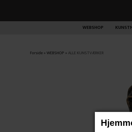
WEBSHOP
KUNSTN
Forside
»
WEBSHOP
»
ALLE KUNSTVÆRKER
Hjemme