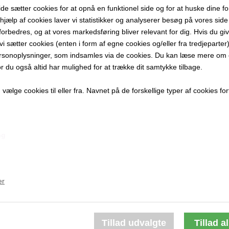
 sætter cookies for at opnå en funktionel side og for at huske dine f
11 x 8 cm.
d hjælp af cookies laver vi statistikker og analyserer besøg på vores side s
Bronzeskulp
forbedres, og at vores markedsføring bliver relevant for dig. Hvis du gi
Unika
t vi sætter cookies (enten i form af egne cookies og/eller fra tredjeparter)
rsonoplysninger, som indsamles via de cookies. Du kan læse mere om c
PRODUKTBES
or du også altid har mulighed for at trække dit samtykke tilbage.
PRODUKTIN
ælge cookies til eller fra. Navnet på de forskellige typer af cookies fort
ng
Andre værker af kunstneren:
er