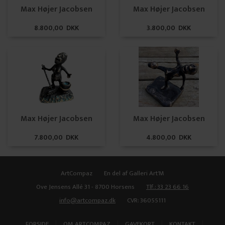
Max Højer Jacobsen
Max Højer Jacobsen
8.800,00 DKK
3.800,00 DKK
Max Højer Jacobsen
Max Højer Jacobsen
7.800,00 DKK
4.800,00 DKK
ArtCompaz
En del af Galleri Art'M
Ove Jensens Allé 31 - 8700 Horsens
Tlf.: 33 23 66 16
info@artcompaz.dk
CVR: 36055111
|
|
|
|
FORSIDE
OM ARTCOMPAZ
GAVEKORT
KONTAKT