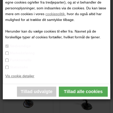
egne cookies og/eller fra tredjeparter), og at vi behandler de
"A book is a gift you can open again and again"
personoplysninger, som indsamles via de cookies. Du kan læse
mere om cookies i vores
cookiepolitik
, hvor du også altid har
18 x 18 cm.
mulighed for at trække dit samtykke tilbage.
Bronzeskulptur
Unika
Herunder kan du vælge cookies til eller fra. Navnet på de
forskellige typer af cookies fortæller, hvilket formål de tjener.
PRODUKTBESKRIVELSE
Nødvendige
Markedsføring
PRODUKTINFORMATION
Funktionelle
Statistiske
Andre værker af kunstneren:
Vis cookie detaljer