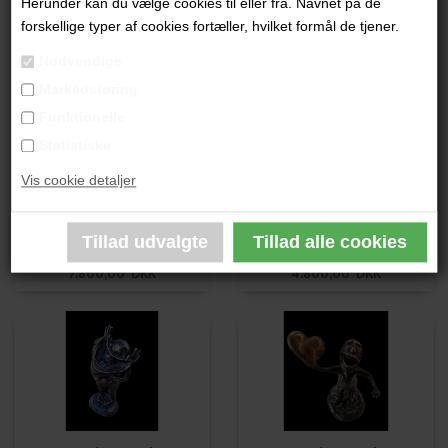
Herunder kan du vælge cookies til eller fra. Navnet på de
Max Højer Jacobsen
Max Højer Jacobsen
forskellige typer af cookies fortæller, hvilket formål de tjener.
8.800,00 DKK
3.800,00 DKK
Nødvendige
Markedsføring
Funktionelle
Statistiske
Vis cookie detaljer
Max Højer Jacobsen
Max Højer Jacobsen
7.800,00 DKK
4.800,00 DKK