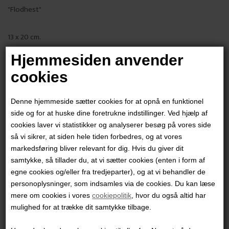
"Flodhest"
13 x 20 cm.
Bronzeskulptur
Hjemmesiden anvender
Unika
cookies
PRODUKTBESKRIVELSE
Denne hjemmeside sætter cookies for at opnå en funktionel
PRODUKTINFORMATION
side og for at huske dine foretrukne indstillinger. Ved hjælp af
cookies laver vi statistikker og analyserer besøg på vores side
så vi sikrer, at siden hele tiden forbedres, og at vores
Andre værker af kunstneren:
markedsføring bliver relevant for dig. Hvis du giver dit
samtykke, så tillader du, at vi sætter cookies (enten i form af
egne cookies og/eller fra tredjeparter), og at vi behandler de
personoplysninger, som indsamles via de cookies. Du kan læse
mere om cookies i vores
cookiepolitik
, hvor du også altid har
mulighed for at trække dit samtykke tilbage.