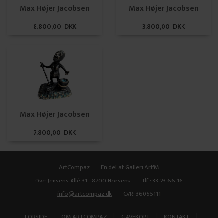
Max Højer Jacobsen
Max Højer Jacobsen
8.800,00 DKK
3.800,00 DKK
Max Højer Jacobsen
7.800,00 DKK
ArtCompaz
En del af Galleri Art'M
Ove Jensens Allé 31 - 8700 Horsens
Tlf.: 33 23 66 16
info@artcompaz.dk
CVR: 36055111
|
|
|
|
FORSIDE
OM ARTCOMPAZ
GAVEKORT
KONTAKT