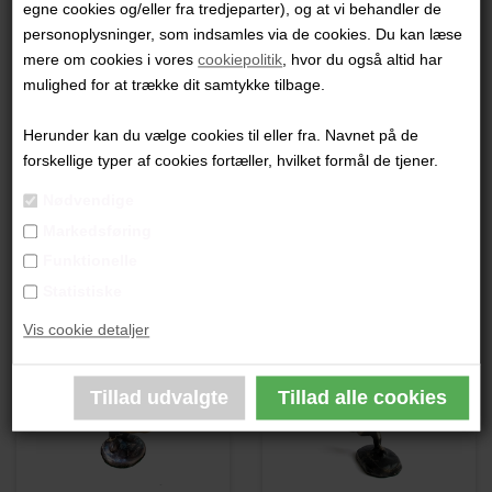
egne cookies og/eller fra tredjeparter), og at vi behandler de
"Namaste"
personoplysninger, som indsamles via de cookies. Du kan læse
mere om cookies i vores
cookiepolitik
, hvor du også altid har
17 x 7 cm.
mulighed for at trække dit samtykke tilbage.
Bronzeskulptur
Unika
Herunder kan du vælge cookies til eller fra. Navnet på de
forskellige typer af cookies fortæller, hvilket formål de tjener.
PRODUKTBESKRIVELSE
Nødvendige
Markedsføring
PRODUKTINFORMATION
Funktionelle
Statistiske
Andre værker af kunstneren:
Vis cookie detaljer