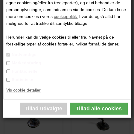
egne cookies og/eller fra tredjeparter), og at vi behandler de
"Mini Max - Du kan mere, end du tror"
personoplysninger, som indsamles via de cookies. Du kan læse
mere om cookies i vores
cookiepolitik
, hvor du også altid har
H: 10 cm.
mulighed for at trække dit samtykke tilbage.
Bronzeskulptur
Flere støbninger
Herunder kan du vælge cookies til eller fra. Navnet på de
forskellige typer af cookies fortæller, hvilket formål de tjener.
PRODUKTBESKRIVELSE
Nødvendige
Markedsføring
PRODUKTINFORMATION
Funktionelle
Statistiske
Andre værker af kunstneren:
Vis cookie detaljer