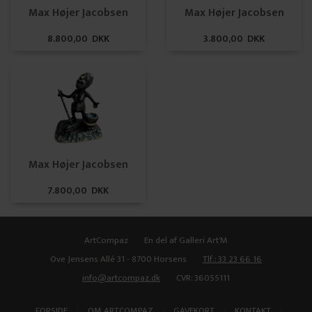
Max Højer Jacobsen
Max Højer Jacobsen
8.800,00 DKK
3.800,00 DKK
Max Højer Jacobsen
7.800,00 DKK
ArtCompaz
En del af Galleri Art'M
Ove Jensens Allé 31 - 8700 Horsens
Tlf.: 33 23 66 16
info@artcompaz.dk
CVR: 36055111
|
|
|
|
FORSIDE
OM ARTCOMPAZ
GAVEKORT
KONTAKT