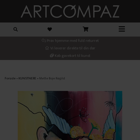
Prøv hjemme med fuld returret
Vi leverer direkte til din dør
Køb gavekort til kunst
Forside
»
KUNSTNERE
»
Mette Boje Røgild