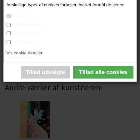
"Goddess 2"
forskellige typer af cookies fortæller, hvilket formål de tjener.
Nødvendige
50x40 cm.
Markedsføring
Akryl på Lærred
Funktionelle
Sort ramme
Statistiske
Vis cookie detaljer
PRODUKTBESKRIVELSE
PRODUKTINFORMATION
Andre værker af kunstneren: