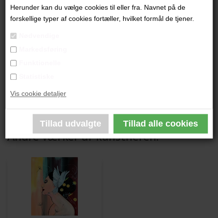
"Uden Titel"
Herunder kan du vælge cookies til eller fra. Navnet på de
forskellige typer af cookies fortæller, hvilket formål de tjener.
52x42 cm.
Nødvendige
Akryl på papir + bemalet på glasset
Markedsføring
Lys træramme med passe partout
Funktionelle
Statistiske
PRODUKTBESKRIVELSE
Vis cookie detaljer
PRODUKTINFORMATION
Andre værker af kunstneren: