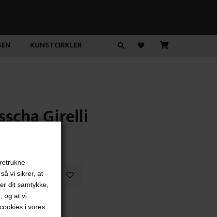
SEN
KUNSTCIRKLER
scha Girelli
,00
DKK
oretrukne
å vi sikrer, at
ver dit samtykke,
, og at vi
 min fjord"
ookies i vores