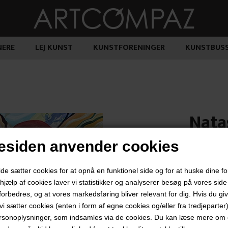
ERE
LEJ KUNST
KUNSTFORENINGER
KUNSTBUS
Natas
siden anvender cookies
10.000
 sætter cookies for at opnå en funktionel side og for at huske dine f
d hjælp af cookies laver vi statistikker og analyserer besøg på vores side s
forbedres, og at vores markedsføring bliver relevant for dig. Hvis du gi
t vi sætter cookies (enten i form af egne cookies og/eller fra tredjeparter)
"Mit hjerte -
rsonoplysninger, som indsamles via de cookies. Du kan læse mere om c