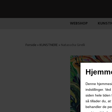
WEBSHOP
KUNSTN
Forside
»
KUNSTNERE
»
Natasscha Girelli
Hjemme
Denne hjemmeside
indstillinger. Ve
siden hele tiden 
så tillader du, a
behandler de pe