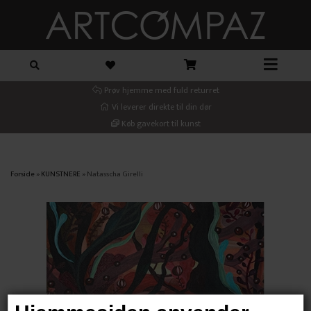
Prøv hjemme med fuld returret
Vi leverer direkte til din dør
Køb gavekort til kunst
Forside
»
KUNSTNERE
»
Natasscha Girelli