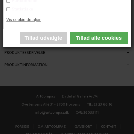
Funktionelle
"Lykkeridder 1"
Statistiske
Vis cookie detaljer
40x30 cm.
Akryl på Lærred
Ikke indrammet
PRODUKTBESKRIVELSE
PRODUKTINFORMATION
ArtCompaz
En del af Galleri Art'M
Ove Jensens Allé 31 - 8700 Horsens
Tlf.: 33 23 66 16
info@artcompaz.dk
CVR: 36055111
|
|
|
|
FORSIDE
OM ARTCOMPAZ
GAVEKORT
KONTAKT