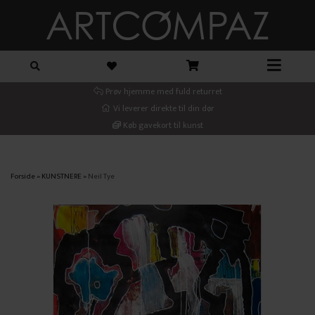
Prøv hjemme med fuld returret
Vi leverer direkte til din dør
Køb gavekort til kunst
Forside
»
KUNSTNERE
»
Neil Tye