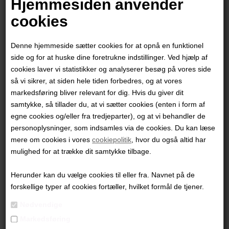
Hjemmesiden anvender
"In the Rour of Your Waterfalls #2"
cookies
152x107 cm.
Denne hjemmeside sætter cookies for at opnå en funktionel
Akryl på lærred
side og for at huske dine foretrukne indstillinger. Ved hjælp af
Ikke indrammet
cookies laver vi statistikker og analyserer besøg på vores side
så vi sikrer, at siden hele tiden forbedres, og at vores
PRODUKTBESKRIVELSE
markedsføring bliver relevant for dig. Hvis du giver dit
samtykke, så tillader du, at vi sætter cookies (enten i form af
PRODUKTINFORMATION
egne cookies og/eller fra tredjeparter), og at vi behandler de
personoplysninger, som indsamles via de cookies. Du kan læse
Andre værker af kunstneren:
mere om cookies i vores
cookiepolitik
, hvor du også altid har
mulighed for at trække dit samtykke tilbage.
Herunder kan du vælge cookies til eller fra. Navnet på de
forskellige typer af cookies fortæller, hvilket formål de tjener.
Nødvendige
Markedsføring