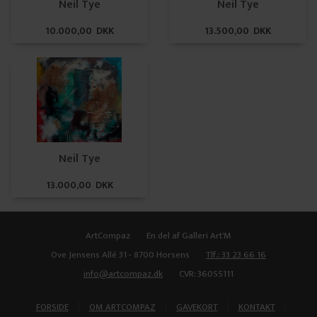
Neil Tye
Neil Tye
10.000,00 DKK
13.500,00 DKK
Neil Tye
13.000,00 DKK
ArtCompaz
En del af Galleri Art'M
Ove Jensens Allé 31 - 8700 Horsens
Tlf.: 33 23 66 16
info@artcompaz.dk
CVR: 36055111
|
|
|
|
FORSIDE
OM ARTCOMPAZ
GAVEKORT
KONTAKT