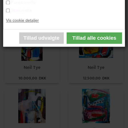
Funktionelle
Neil Tye
Neil Tye
Statistiske
9.000,00 DKK
9.000,00 DKK
Vis cookie detaljer
Neil Tye
Neil Tye
10.000,00 DKK
12.500,00 DKK