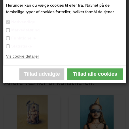
Herunder kan du vælge cookies til eller fra. Navnet på de
"Unlocked"
forskellige typer af cookies fortæller, hvilket formål de tjener.
100x100 cm.
Nødvendige
Akryl på lærred
Markedsføring
​​​​​​​Ikke indrammet
Funktionelle
Statistiske
PRODUKTBESKRIVELSE
Vis cookie detaljer
PRODUKTINFORMATION
Andre værker af kunstneren: