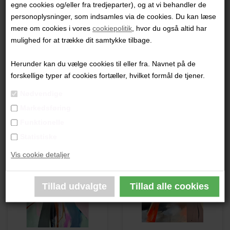
egne cookies og/eller fra tredjeparter), og at vi behandler de
"Uden Titel"
personoplysninger, som indsamles via de cookies. Du kan læse
mere om cookies i vores
cookiepolitik
, hvor du også altid har
70x50 cm.
mulighed for at trække dit samtykke tilbage.
Akryl på lærred
Ikke indrammet
Herunder kan du vælge cookies til eller fra. Navnet på de
forskellige typer af cookies fortæller, hvilket formål de tjener.
PRODUKTBESKRIVELSE
Nødvendige
Markedsføring
PRODUKTINFORMATION
Funktionelle
Statistiske
Andre værker af kunstneren:
Vis cookie detaljer