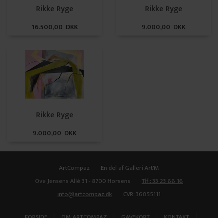
Rikke Ryge
Rikke Ryge
16.500,00 DKK
9.000,00 DKK
Rikke Ryge
9.000,00 DKK
ArtCompaz
En del af Galleri Art'M
Ove Jensens Allé 31 - 8700 Horsens
Tlf.: 33 23 66 16
info@artcompaz.dk
CVR: 36055111
|
|
|
|
FORSIDE
OM ARTCOMPAZ
GAVEKORT
KONTAKT