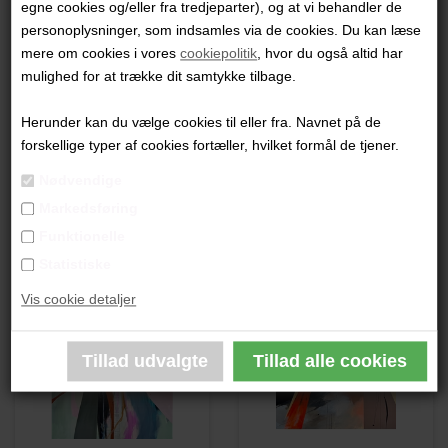
egne cookies og/eller fra tredjeparter), og at vi behandler de
"Uden Titel"
personoplysninger, som indsamles via de cookies. Du kan læse
mere om cookies i vores
cookiepolitik
, hvor du også altid har
40x40 cm.
mulighed for at trække dit samtykke tilbage.
Akryl på papir
Sort glasramme
Herunder kan du vælge cookies til eller fra. Navnet på de
forskellige typer af cookies fortæller, hvilket formål de tjener.
PRODUKTBESKRIVELSE
Nødvendige
Markedsføring
PRODUKTINFORMATION
Funktionelle
Andre værker af kunstneren:
Statistiske
Vis cookie detaljer