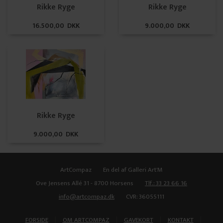
Rikke Ryge
Rikke Ryge
16.500,00 DKK
9.000,00 DKK
Rikke Ryge
9.000,00 DKK
ArtCompaz
En del af Galleri Art'M
Ove Jensens Allé 31 - 8700 Horsens
Tlf.: 33 23 66 16
info@artcompaz.dk
CVR: 36055111
|
|
|
|
FORSIDE
OM ARTCOMPAZ
GAVEKORT
KONTAKT