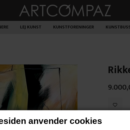
ERE
LEJ KUNST
KUNSTFORENINGER
KUNSTBUS
Rikk
9.000,
siden anvender cookies
"Uden Titel"