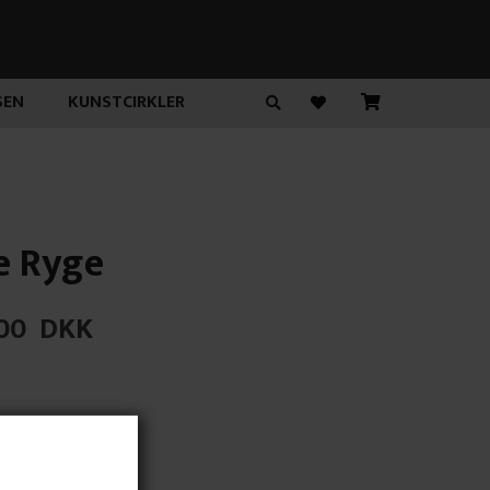
SEN
KUNSTCIRKLER
e Ryge
00
DKK