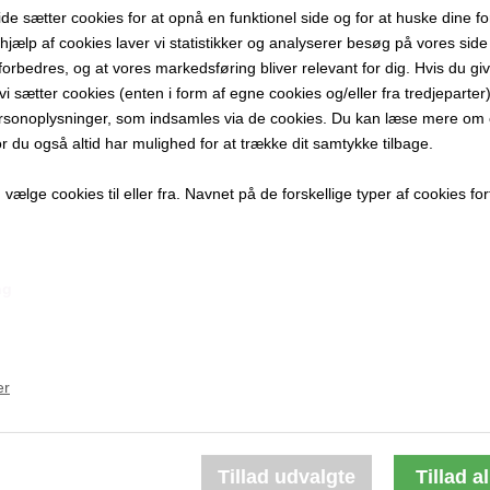
 sætter cookies for at opnå en funktionel side og for at huske dine f
100x100 cm
d hjælp af cookies laver vi statistikker og analyserer besøg på vores side s
Akryl på lær
forbedres, og at vores markedsføring bliver relevant for dig. Hvis du gi
Ikke indram
t vi sætter cookies (enten i form af egne cookies og/eller fra tredjeparter)
rsonoplysninger, som indsamles via de cookies. Du kan læse mere om c
PRODUKTBES
or du også altid har mulighed for at trække dit samtykke tilbage.
PRODUKTIN
ælge cookies til eller fra. Navnet på de forskellige typer af cookies fort
ng
Andre værker af kunstneren:
er