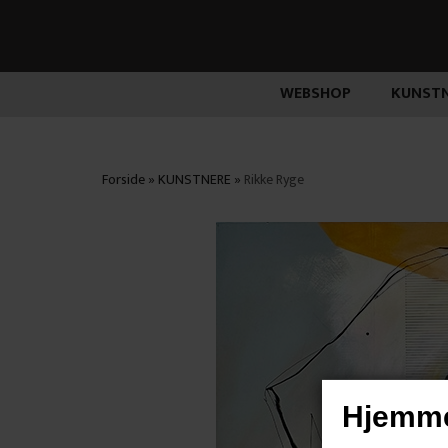
WEBSHOP
KUNSTN
Forside
»
KUNSTNERE
»
Rikke Ryge
Hjemme