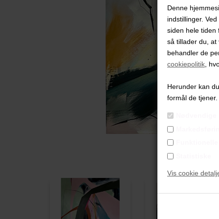
Denne hjemmeside
indstillinger. Ve
siden hele tiden 
så tillader du, a
behandler de pe
cookiepolitik
, hv
Herunder kan du v
formål de tjener.
Nødvendige
Markedsføri
Funktionelle
Statistiske
Vis cookie detalj