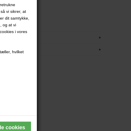
oretrukne
.
å vi sikrer, at
red
ver dit samtykke,
met
, og at vi
ookies i vores
KRIVELSE
FORMATION
æller, hvilket