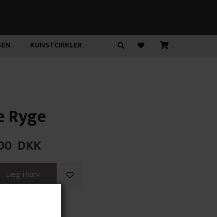
SEN
KUNSTCIRKLER
e Ryge
00
DKK