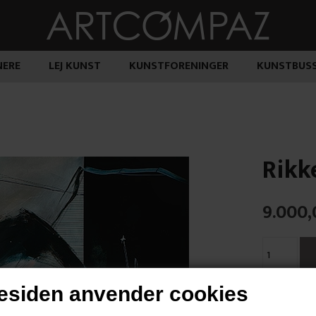
ERE
LEJ KUNST
KUNSTFORENINGER
KUNSTBUS
Rikk
9.000,
siden anvender cookies
"Uden Titel"