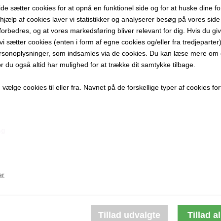
 sætter cookies for at opnå en funktionel side og for at huske dine f
100x100 cm
d hjælp af cookies laver vi statistikker og analyserer besøg på vores side s
Akryl på lær
forbedres, og at vores markedsføring bliver relevant for dig. Hvis du gi
Ikke indram
t vi sætter cookies (enten i form af egne cookies og/eller fra tredjeparter)
rsonoplysninger, som indsamles via de cookies. Du kan læse mere om c
PRODUKTBES
or du også altid har mulighed for at trække dit samtykke tilbage.
PRODUKTIN
ælge cookies til eller fra. Navnet på de forskellige typer af cookies fort
ng
Andre værker af kunstneren:
er