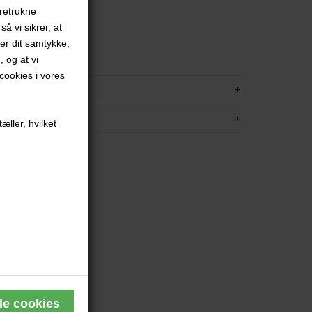
oretrukne
.
å vi sikrer, at
red
ver dit samtykke,
met
, og at vi
ookies i vores
KRIVELSE
FORMATION
æller, hvilket