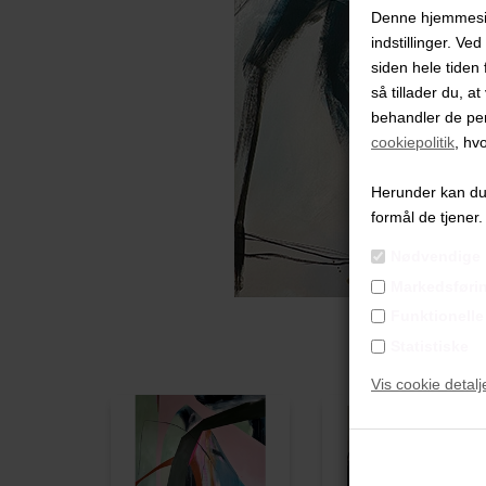
Denne hjemmeside
indstillinger. Ve
siden hele tiden 
så tillader du, a
behandler de pe
cookiepolitik
, hv
Herunder kan du v
formål de tjener.
Nødvendige
Markedsføri
Funktionelle
Statistiske
Vis cookie detalj