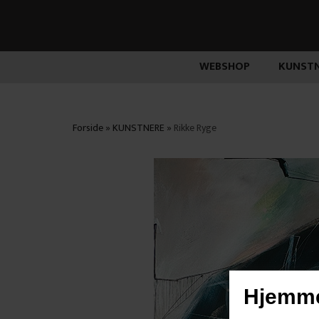
WEBSHOP
KUNSTN
Forside
»
KUNSTNERE
»
Rikke Ryge
Hjemme