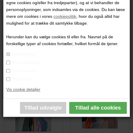
egne cookies og/eller fra tredjeparter), og at vi behandler de
"Uden Titel"
personoplysninger, som indsamles via de cookies. Du kan læse
mere om cookies i vores
cookiepolitik
, hvor du også altid har
100x70cm.
mulighed for at trække dit samtykke tilbage.
Akryl på lærred
Ikke indrammet
Herunder kan du vælge cookies til eller fra. Navnet på de
forskellige typer af cookies fortæller, hvilket formål de tjener.
PRODUKTBESKRIVELSE
Nødvendige
Markedsføring
PRODUKTINFORMATION
Funktionelle
Statistiske
Andre værker af kunstneren:
Vis cookie detaljer