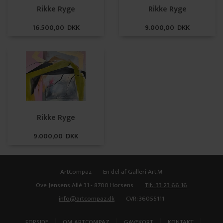
Rikke Ryge
Rikke Ryge
16.500,00 DKK
9.000,00 DKK
Rikke Ryge
9.000,00 DKK
ArtCompaz
En del af Galleri Art'M
Ove Jensens Allé 31 - 8700 Horsens
Tlf.: 33 23 66 16
info@artcompaz.dk
CVR: 36055111
|
|
|
|
FORSIDE
OM ARTCOMPAZ
GAVEKORT
KONTAKT