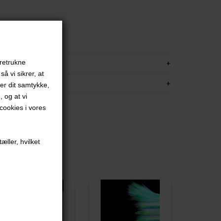
.
rred
met
KRIVELSE
oretrukne
å vi sikrer, at
FORMATION
ver dit samtykke,
, og at vi
ookies i vores
æller, hvilket