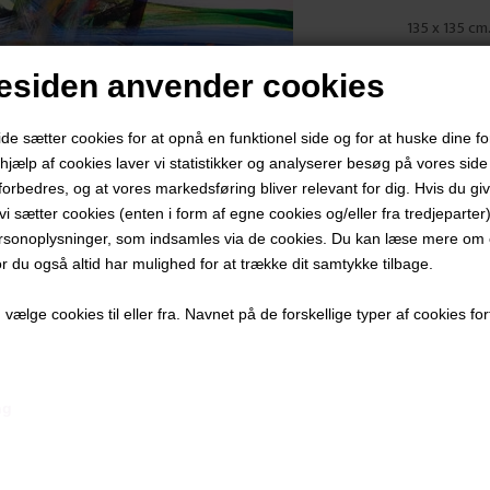
​135 x 135 cm
Akryl på Læ
siden anvender cookies
Ikke indram
PRODUKTBES
 sætter cookies for at opnå en funktionel side og for at huske dine f
d hjælp af cookies laver vi statistikker og analyserer besøg på vores side s
PRODUKTIN
forbedres, og at vores markedsføring bliver relevant for dig. Hvis du gi
t vi sætter cookies (enten i form af egne cookies og/eller fra tredjeparter)
rsonoplysninger, som indsamles via de cookies. Du kan læse mere om c
or du også altid har mulighed for at trække dit samtykke tilbage.
ælge cookies til eller fra. Navnet på de forskellige typer af cookies fort
Andre værker af kunstneren:
ng