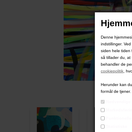
Hjemme
Denne hjemmeside
indstillinger. Ve
siden hele tiden 
så tillader du, a
behandler de pe
cookiepolitik
, hv
Herunder kan du v
formål de tjener.
Nødvendige
Markedsføri
Funktionelle
Statistiske