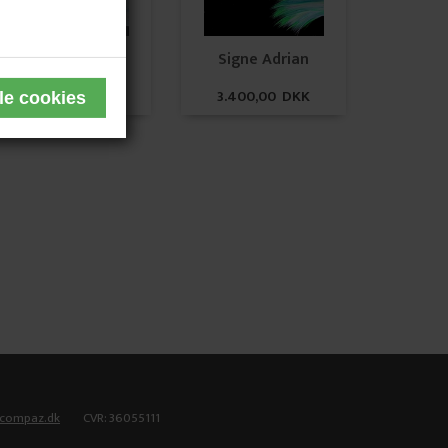
Signe Adrian
Signe Adrian
3.800,00 DKK
3.400,00 DKK
tcompaz.dk
CVR: 36055111