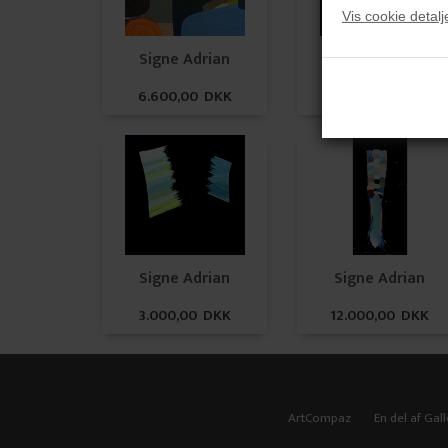
Vis cookie detalj
Signe Adrian
Signe Adrian
6.600,00 DKK
10.000,00 DKK
Signe Adrian
Signe Adrian
3.000,00 DKK
12.000,00 DKK
ArtCompaz
En del af Gall