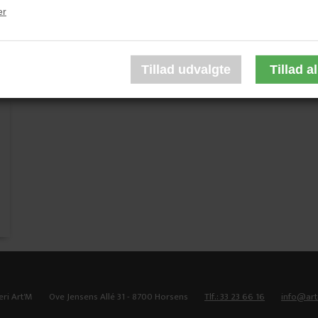
er
Signe Adrian
Signe Adrian
4.500,00 DKK
3.800,00 DKK
eri Art'M
Ove Jensens Allé 31 - 8700 Horsens
Tlf.: 33 23 66 16
info@ar