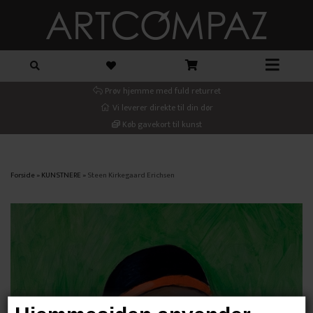
Prøv hjemme med fuld returret
Vi leverer direkte til din dør
Køb gavekort til kunst
Forside
»
KUNSTNERE
»
Steen Kirkegaard Erichsen