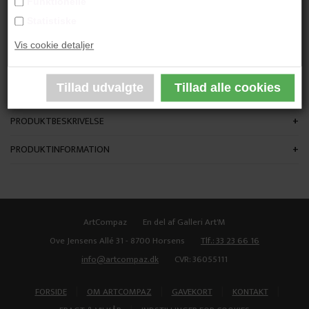
Funktionelle
"Uden Titel"
Statistiske
Vis cookie detaljer
30x30 cm.
Akryl på Lærred
​​​​​​​Indrammet
PRODUKTBESKRIVELSE
PRODUKTINFORMATION
ArtCompaz
En del af Galleri Art'M
Ove Jensens Allé 31 - 8700 Horsens
Tlf.: 33 23 66 16
info@artcompaz.dk
CVR: 36055111
|
|
|
|
FORSIDE
OM ARTCOMPAZ
GAVEKORT
KONTAKT