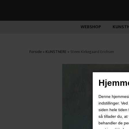
WEBSHOP
KUNSTN
Forside
»
KUNSTNERE
»
Steen Kirkegaard Erichsen
Hjemme
Denne hjemmeside
indstillinger. Ve
siden hele tiden 
så tillader du, a
behandler de pe