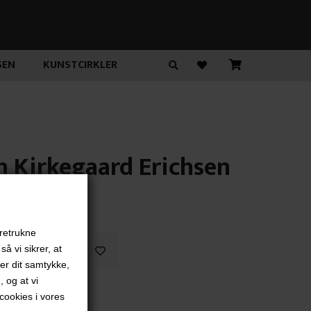
SEN
KUNSTCIRKLER
n Kirkegaard Erichsen
00
DKK
oretrukne
å vi sikrer, at
ver dit samtykke,
, og at vi
ookies i vores