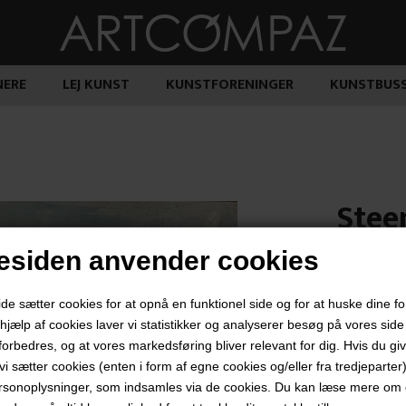
ERE
LEJ KUNST
KUNSTFORENINGER
KUNSTBUS
Stee
siden anvender cookies
2.250,
 sætter cookies for at opnå en funktionel side og for at huske dine f
d hjælp af cookies laver vi statistikker og analyserer besøg på vores side s
forbedres, og at vores markedsføring bliver relevant for dig. Hvis du gi
t vi sætter cookies (enten i form af egne cookies og/eller fra tredjeparter)
"Uden Titel"
rsonoplysninger, som indsamles via de cookies. Du kan læse mere om c