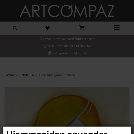
Prøv hjemme med fuld returret
Vi leverer direkte til din dør
Køb gavekort til kunst
Forside
»
KUNSTNERE
»
Steen Kirkegaard Erichsen