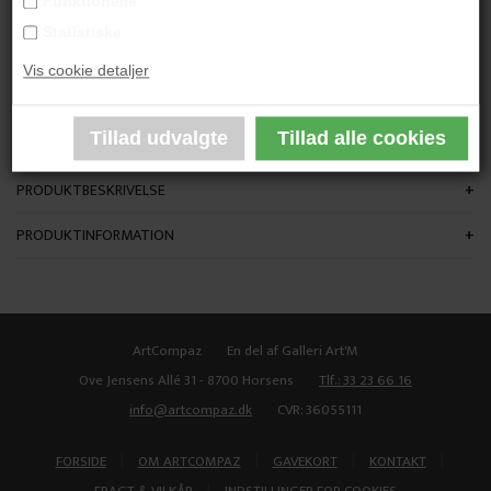
Funktionelle
"Uden Titel"
Statistiske
Vis cookie detaljer
80x80 cm.
Akryl på Lærred
Ikke indrammet
PRODUKTBESKRIVELSE
PRODUKTINFORMATION
ArtCompaz
En del af Galleri Art'M
Ove Jensens Allé 31 - 8700 Horsens
Tlf.: 33 23 66 16
info@artcompaz.dk
CVR: 36055111
|
|
|
|
FORSIDE
OM ARTCOMPAZ
GAVEKORT
KONTAKT
|