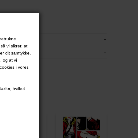
red
ammet
KRIVELSE
oretrukne
å vi sikrer, at
FORMATION
ver dit samtykke,
, og at vi
ookies i vores
æller, hvilket