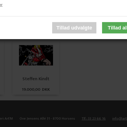
er
Steffen Kindt
Steffen Kindt
14.000,00 DKK
12.000,00 DKK
Steffen Kindt
19.000,00 DKK
eri Art'M
Ove Jensens Allé 31 - 8700 Horsens
Tlf.: 33 23 66 16
info@ar