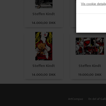
Vis cookie detalj
Steffen Kindt
Steffen Kindt
14.000,00 DKK
14.000,00 DKK
Steffen Kindt
Steffen Kindt
14.000,00 DKK
19.000,00 DKK
ArtCompaz
En del af Gall