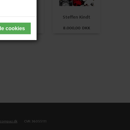
Steffen Kindt
Steffen Kindt
14.000,00 DKK
8.000,00 DKK
tcompaz.dk
CVR: 36055111