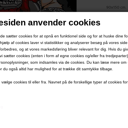
90x150 cm.
Akryl på lær
siden anvender cookies
​​​​​​​Ikke indr
PRODUKTBES
 sætter cookies for at opnå en funktionel side og for at huske dine f
d hjælp af cookies laver vi statistikker og analyserer besøg på vores side s
PRODUKTIN
forbedres, og at vores markedsføring bliver relevant for dig. Hvis du gi
t vi sætter cookies (enten i form af egne cookies og/eller fra tredjeparter)
rsonoplysninger, som indsamles via de cookies. Du kan læse mere om c
or du også altid har mulighed for at trække dit samtykke tilbage.
ælge cookies til eller fra. Navnet på de forskellige typer af cookies fort
Andre værker af kunstneren:
ng