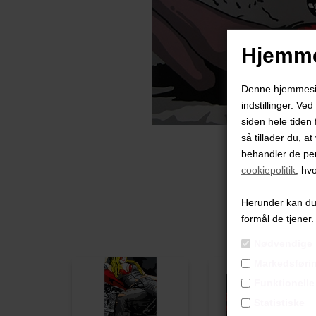
Hjemme
Denne hjemmeside
indstillinger. Ve
siden hele tiden 
så tillader du, a
behandler de pe
cookiepolitik
, hv
Herunder kan du v
formål de tjener.
Nødvendige
Markedsføri
Funktionelle
Statistiske