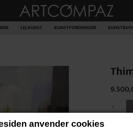
ERE
LEJ KUNST
KUNSTFORENINGER
KUNSTBUS
Thim
9.500,
siden anvender cookies
"Uden Titel"