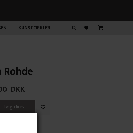
SEN
KUNSTCIRKLER
 Rohde
00
DKK