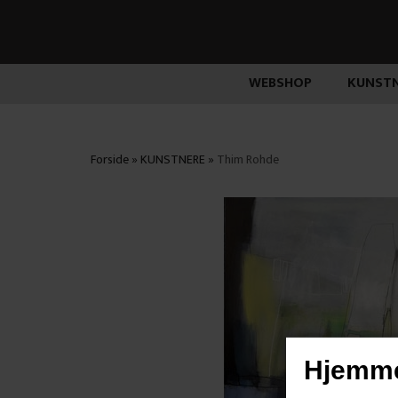
WEBSHOP
KUNSTN
Forside
»
KUNSTNERE
»
Thim Rohde
Hjemme