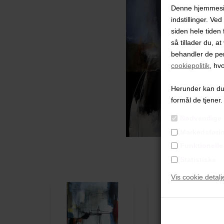
Denne hjemmeside
indstillinger. Ve
siden hele tiden 
så tillader du, a
behandler de pe
cookiepolitik
, hv
Herunder kan du v
formål de tjener.
Nødvendige
Markedsføri
Funktionelle
Statistiske
Vis cookie detalj