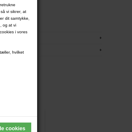
oretrukne
.
å vi sikrer, at
red
ver dit samtykke,
met
, og at vi
ookies i vores
KRIVELSE
FORMATION
æller, hvilket