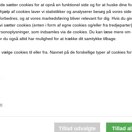
 sætter cookies for at opnå en funktionel side og for at huske dine f
120 x 100 cm
d hjælp af cookies laver vi statistikker og analyserer besøg på vores side s
Akryl på lær
forbedres, og at vores markedsføring bliver relevant for dig. Hvis du gi
Ikke indram
t vi sætter cookies (enten i form af egne cookies og/eller fra tredjeparter)
rsonoplysninger, som indsamles via de cookies. Du kan læse mere om c
PRODUKTBES
or du også altid har mulighed for at trække dit samtykke tilbage.
PRODUKTIN
ælge cookies til eller fra. Navnet på de forskellige typer af cookies fort
ng
Andre værker af kunstneren:
er