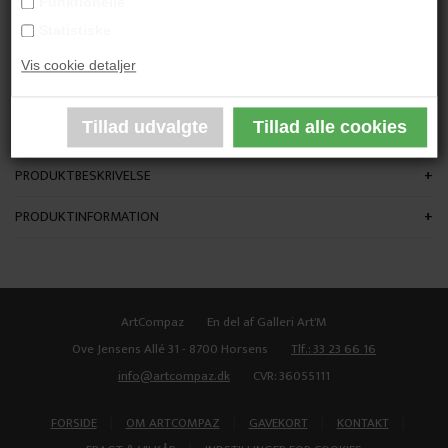
Funktionelle
"Uden Titel"
Statistiske
Vis cookie detaljer
H: 20 cm.
Stentøj
Porcelæn
PRODUKTBESKRIVELSE
PRODUKTINFORMATION
ArtCompaz
En del af Galleri Art'M
Ove Jensens Allé 31 - 8700 Horsens
Tlf.: 33 23 66 16
info@artcompaz.dk
CVR: 36055111
|
|
|
|
FORSIDE
OM ARTCOMPAZ
GAVEKORT
KONTAKT