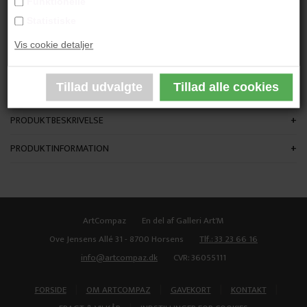
Funktionelle
"Uden Titel"
Statistiske
Vis cookie detaljer
H: 37 cm.
Stentøj
Unika
PRODUKTBESKRIVELSE
PRODUKTINFORMATION
ArtCompaz
En del af Galleri Art'M
Ove Jensens Allé 31 - 8700 Horsens
Tlf.: 33 23 66 16
info@artcompaz.dk
CVR: 36055111
|
|
|
|
FORSIDE
OM ARTCOMPAZ
GAVEKORT
KONTAKT