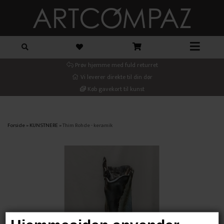
Prøv hjemme med fuld returret
Vi leverer direkte til din dør
Køb gavekort til kunst
Forside
»
KUNSTNERE
»
Thim Rohde - keramik