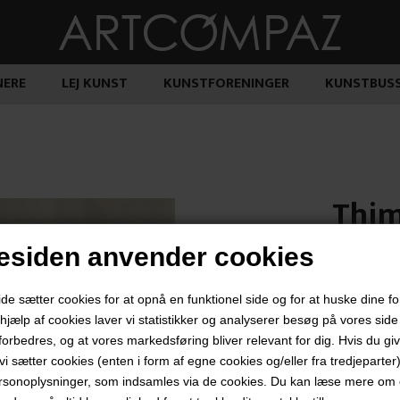
ERE
LEJ KUNST
KUNSTFORENINGER
KUNSTBUS
Thim
siden anvender cookies
1.600,
 sætter cookies for at opnå en funktionel side og for at huske dine f
d hjælp af cookies laver vi statistikker og analyserer besøg på vores side s
forbedres, og at vores markedsføring bliver relevant for dig. Hvis du gi
t vi sætter cookies (enten i form af egne cookies og/eller fra tredjeparter)
"Uden Titel"
rsonoplysninger, som indsamles via de cookies. Du kan læse mere om c