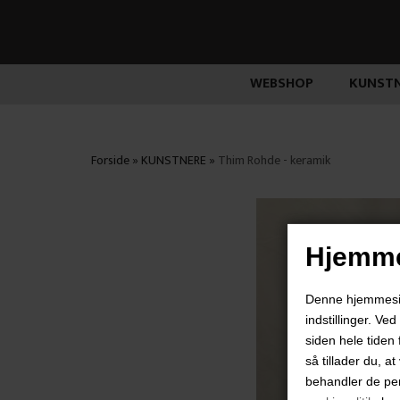
WEBSHOP
KUNSTN
Forside
»
KUNSTNERE
»
Thim Rohde - keramik
Hjemme
Denne hjemmeside
indstillinger. Ve
siden hele tiden 
så tillader du, a
behandler de pe