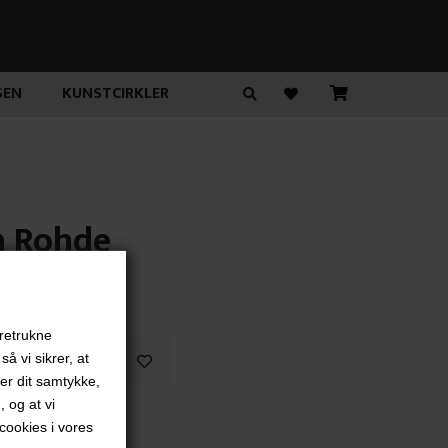
SEN
KUNSTCIRKLER
 Rohde
00
DKK
oretrukne
å vi sikrer, at
ver dit samtykke,
, og at vi
ookies i vores