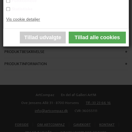
Funktionelle
"Uden Titel"
Statistiske
Vis cookie detaljer
75x50 cm.
Akvarel
Sort glasramme
PRODUKTBESKRIVELSE
PRODUKTINFORMATION
ArtCompaz
En del af Galleri Art'M
Ove Jensens Allé 31 - 8700 Horsens
Tlf.: 33 23 66 16
info@artcompaz.dk
CVR: 36055111
|
|
|
|
FORSIDE
OM ARTCOMPAZ
GAVEKORT
KONTAKT