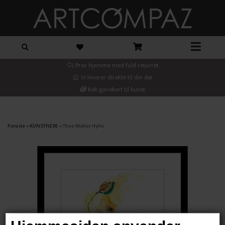
Prøv hjemme med fuld returret
Vi leverer direkte til din dør
Køb gavekort til kunst
Forside
»
KUNSTNERE
»
Thue Møller Hylle