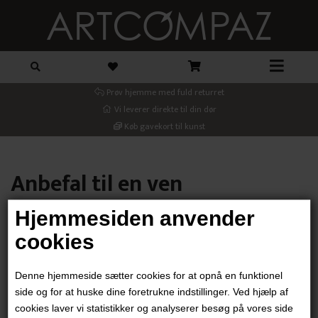
Prøv hjemme med fuld returret
Vi leverer direkte til din dør
Køb gavekort til kunst
Anbefal til en ven
Hjemmesiden anvender
Din email
cookies
Denne hjemmeside sætter cookies for at opnå en funktionel
Modtager email
side og for at huske dine foretrukne indstillinger. Ved hjælp af
cookies laver vi statistikker og analyserer besøg på vores side