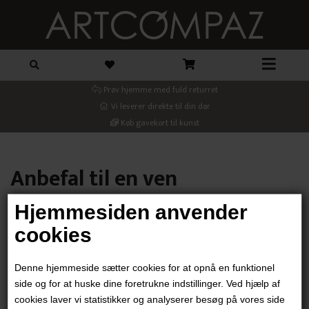
Prøv hjemme med fuld returret
Vi leverer direkte til din dør
Køb gavekort til kunst
Anbefal til en ven
Hjemmesiden anvender
Din email
cookies
Denne hjemmeside sætter cookies for at opnå en funktionel
Modtager email
side og for at huske dine foretrukne indstillinger. Ved hjælp af
cookies laver vi statistikker og analyserer besøg på vores side